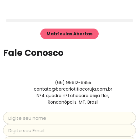
Matrículas Abertas
Fale Conosco
(66) 99612-6955
contato@bercariotitiacoruja.com.br
N°4 quadra n°1 chacara beija flor,
Rondonópolis, MT, Brazil